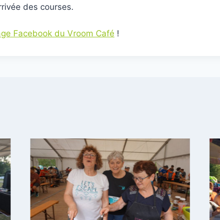
rrivée des courses.
age Facebook du Vroom Café
!