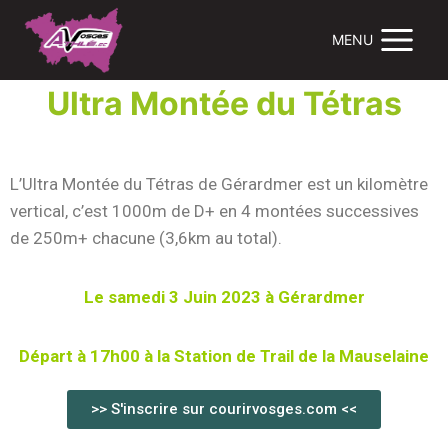
MENU
Ultra Montée du Tétras
L’Ultra Montée du Tétras de Gérardmer est un kilomètre
vertical, c’est 1000m de D+ en 4 montées successives
de 250m+ chacune (3,6km au total).
Le samedi 3 Juin 2023 à Gérardmer
Départ à 17h00 à la Station de Trail de la Mauselaine
>> S'inscrire sur courirvosges.com <<